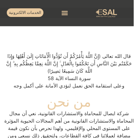
الخدمات الالكترونية
قال الله تعالى (إِنَّ اللَّهَ يَأْمُرُكُمْ أَن تُؤَدُّوا الْأَمَانَاتِ إِلَىٰ أَهْلِهَا وَإِذَا
حَكَمْتُم بَيْنَ النَّاسِ أَن تَحْكُمُوا بِالْعَدْلِ ۚ إِنَّ اللَّهَ نِعِمَّا يَعِظُكُم بِهِ ۗ إِنَّ
اللَّهَ كَانَ سَمِيعًا بَصِيرًا)
سورة النساء الآية 58
وعلى استقامة الحق نعمل لنؤدي الأمانة على أكمل وجه
من نحن
شركة ايصال للمحاماة والاستشارات القانونية، نعي أن مجال
المحاماة والاستشارات القانونية من أهم المجالات الحيوية المؤثرة
على المستوى المحلي والإقليمي، ولهذا نحرص بأن نكون قيمة
مضافة لعملائنا في كافة القطاعات، ولتحقيق ذلك نسعى ومن